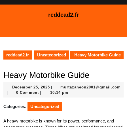
Skip
to
reddead2.fr
content
Skip
Open
to
Button
content
reddead2.fr
Uncategorized
Heavy Motorbike Guide
Heavy Motorbike Guide
December
December 25, 2025
murtazaneon2001@gmail.com
|
murtazaneon2001@gmail.com
25,
0 Comment
10:14 pm
|
|
2025
Categories:
Uncategorized
A heavy motorbike is known for its power, performance, and