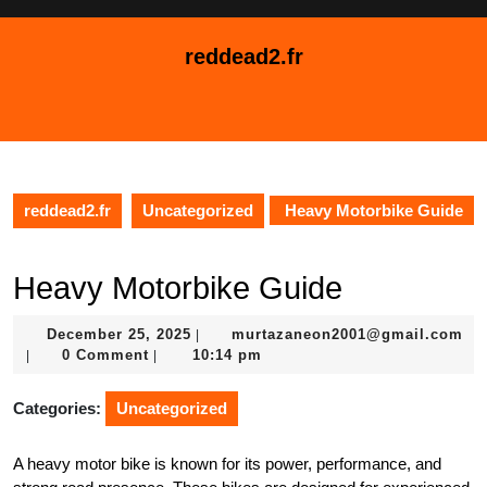
Skip
to
reddead2.fr
content
Skip
Open
to
Button
content
reddead2.fr
Uncategorized
Heavy Motorbike Guide
Heavy Motorbike Guide
December
December 25, 2025
murtazaneon2001@gmail.com
|
murtazaneon2001@gmail.com
25,
0 Comment
10:14 pm
|
|
2025
Categories:
Uncategorized
A heavy motor bike is known for its power, performance, and